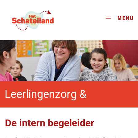
MENU
Toggle
navigati
Leerlingenzorg &
begeleiding
De intern begeleider